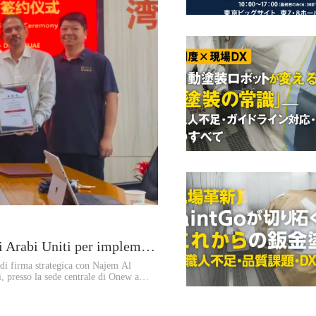
Wuhan Onew collabora con un'azienda degli Emirati Arabi Uniti per implementare robot di verniciatura automatica in tutto il Medio Oriente.
i firma strategica con Najem Al
 presso la sede centrale di Onew a
 di vendita, assistenza e
aintGo di sistemi robotizzati per la
azione intelligente del mercato locale