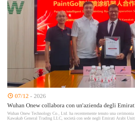
07/12
- 2026
Wuhan Onew Technology Co., Ltd. ha recentemente tenuto una cerimonia d
Kawakab General Trading LLC, società con sede negli Emirati Arabi Uniti,
Wuhan, dove le due parti hanno formalmente firmato un "Accordo strategico
distribuzione". La partnership si concentrerà sulla promozione della serie P
verniciatura di autoveicoli nel mercato mediorientale, guidando la trasform