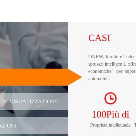
CASI
ONEW, fornitore leader a 
spruzzo intelligenti, offr
economiche" per superar
automobili.
 DI VISUALIZZAZIONE
100
Più di
Proprietà intellettuale
AZIONI