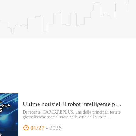
Ultime notizie! Il robot intelligente per la verniciatura a spruzzo PaintGo sarà lanciato in Giappone: invito all'IAAE2026!
Di recente, CARCAREPLUS, una delle principali testate
giornalistiche specializzate nella cura dell'auto in
Giappone, ha pubblicato un'intervista approfondita e un
reportage sul robot intelligente per la verniciatura a
01/27
- 2026
spruzzo PaintGo, illustrandone la comprovata esperienza