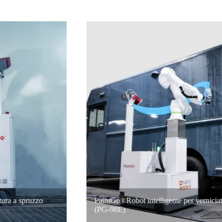
PaintGo®Robot intelligente per verniciatura a spruzzo
(PG-98E)